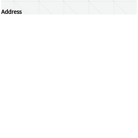
Address
Centrum Wiskunde & Informatica
Science Park 123 | 1098 XG Amsterdam | the
Netherlands
CWI researchers
Register Your Work
Questions or comments?
repository@cwi.nl