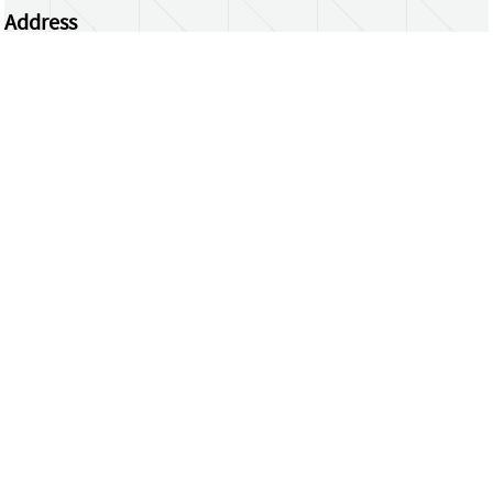
Address
Centrum Wiskunde & Informatica
Science Park 123 | 1098 XG Amsterdam | the
Netherlands
CWI researchers
Register Your Work
Questions or comments?
repository@cwi.nl