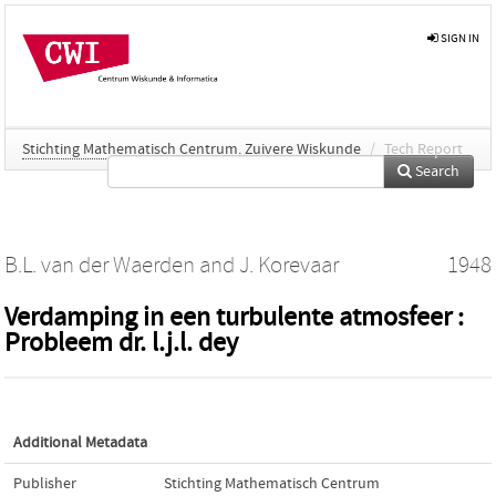
SIGN IN
Stichting Mathematisch Centrum. Zuivere Wiskunde
/
Tech Report
Search
B.L. van der Waerden
and
J. Korevaar
1948
Verdamping in een turbulente atmosfeer :
Probleem dr. l.j.l. dey
Additional Metadata
Publisher
Stichting Mathematisch Centrum