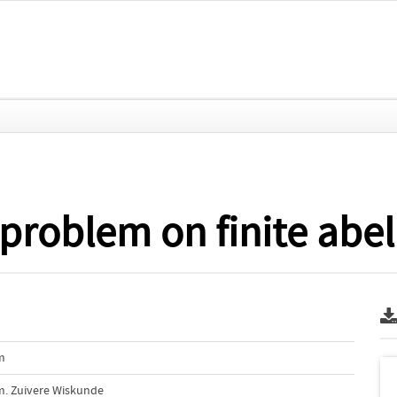
problem on finite abel
m
m. Zuivere Wiskunde