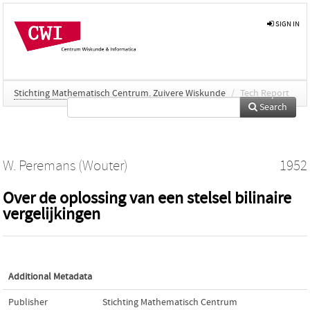
SIGN IN
Stichting Mathematisch Centrum. Zuivere Wiskunde
/
Tech Report
Search
W. Peremans (Wouter)
1952
Over de oplossing van een stelsel bilinaire
vergelijkingen
Additional Metadata
Publisher
Stichting Mathematisch Centrum