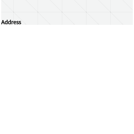
Address
Centrum Wiskunde & Informatica
Science Park 123 | 1098 XG Amsterdam | the
Netherlands
CWI researchers
Register Your Work
Questions or comments?
repository@cwi.nl