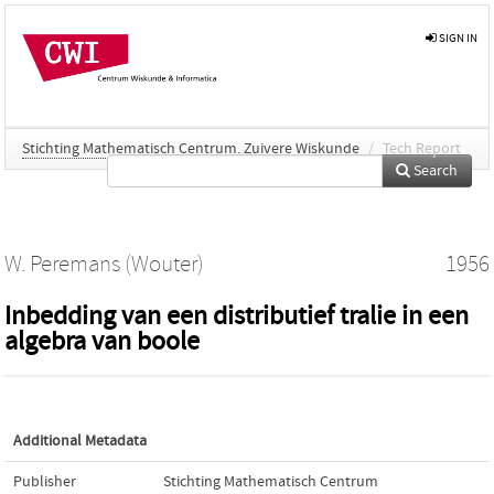
SIGN IN
Stichting Mathematisch Centrum. Zuivere Wiskunde
/
Tech Report
Search
W. Peremans (Wouter)
1956
Inbedding van een distributief tralie in een
algebra van boole
Additional Metadata
Publisher
Stichting Mathematisch Centrum