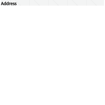
Address
Centrum Wiskunde & Informatica
Science Park 123 | 1098 XG Amsterdam | the
Netherlands
CWI researchers
Register Your Work
Questions or comments?
repository@cwi.nl