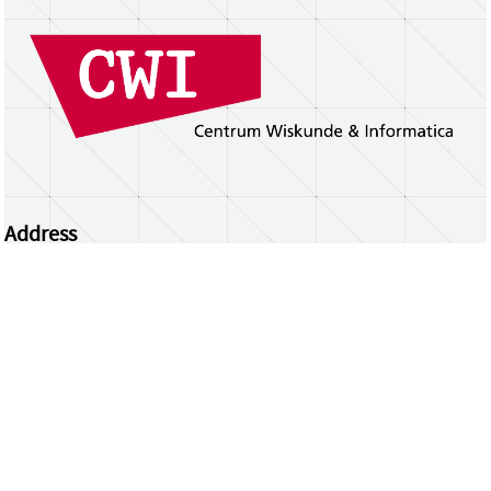
Address
Centrum Wiskunde & Informatica
Science Park 123 | 1098 XG Amsterdam | the
Netherlands
CWI researchers
Register Your Work
Questions or comments?