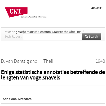
SIGN IN
Stichting Mathematisch Centrum. Statistische Afdeling
/
Tech Report
Search
D. van Dantzig
and
H. Theil
1948
Enige statistische annotaties betreffende de
lengten van vogelsnavels
Additional Metadata