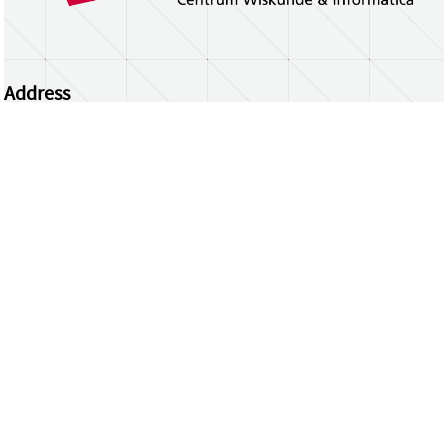
Address
Centrum Wiskunde & Informatica
Science Park 123 | 1098 XG Amsterdam | the
Netherlands
CWI researchers
Register Your Work
Questions or comments?
repository@cwi.nl