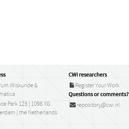
ss
CWI researchers
rum Wiskunde &
Register Your Work
matica
Questions or comments?
ce Park 123 | 1098 XG
repository@cwi.nl
erdam | the Netherlands