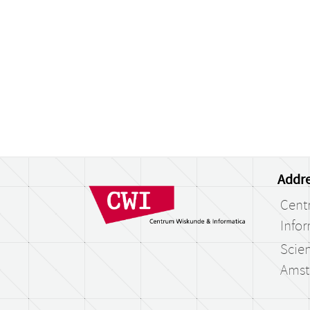
Addre
Cent
Infor
Scien
Amst