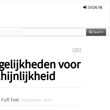
SIGN IN
Search
1952
gelijkheden voor
ijnlijkheid
Full Text
( Final Version , 1mb )