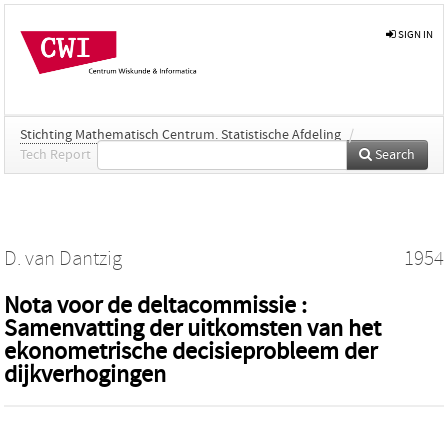
SIGN IN
Stichting Mathematisch Centrum. Statistische Afdeling
/
Tech Report
Search
D. van Dantzig
1954
Nota voor de deltacommissie :
Samenvatting der uitkomsten van het
ekonometrische decisieprobleem der
dijkverhogingen