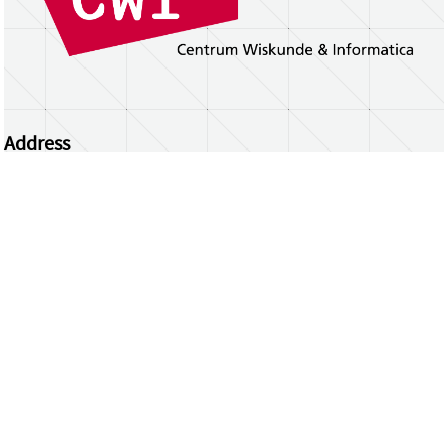
Address
Centrum Wiskunde & Informatica
Science Park 123 | 1098 XG Amsterdam | the
Netherlands
CWI researchers
Register Your Work
Questions or comments?
repository@cwi.nl