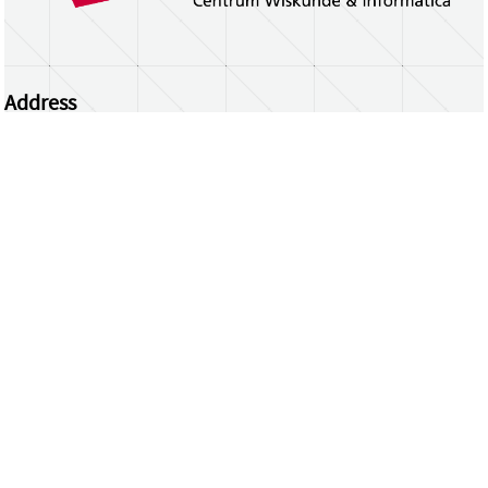
Address
Centrum Wiskunde & Informatica
Science Park 123 | 1098 XG Amsterdam | the
Netherlands
CWI researchers
Register Your Work
Questions or comments?
repository@cwi.nl