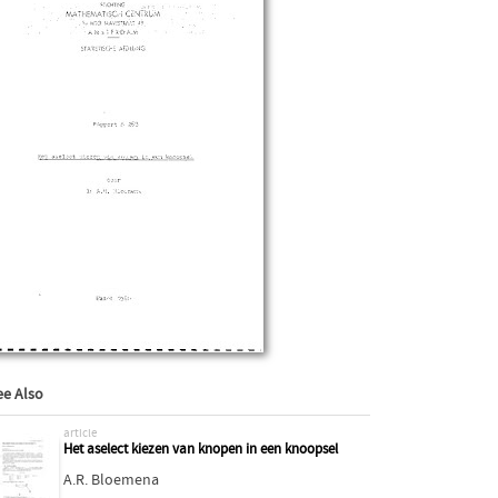
ee Also
article
Het aselect kiezen van knopen in een knoopsel
A.R. Bloemena