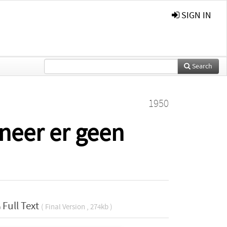
SIGN IN
Search
1950
neer er geen
Full Text
( Final Version , 274kb )