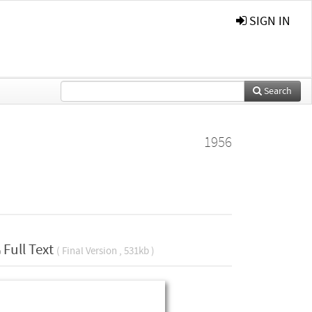
SIGN IN
Search
1956
Full Text
( Final Version , 531kb )