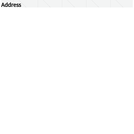
Address
Centrum Wiskunde & Informatica
Science Park 123 | 1098 XG Amsterdam | the
Netherlands
CWI researchers
Register Your Work
Questions or comments?
repository@cwi.nl