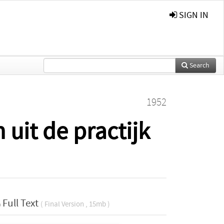
SIGN IN
Search
1952
it de practijk
Full Text
( Final Version , 15mb )