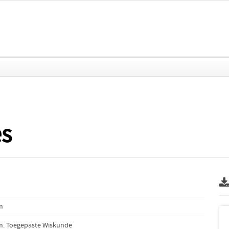
es
m
m. Toegepaste Wiskunde