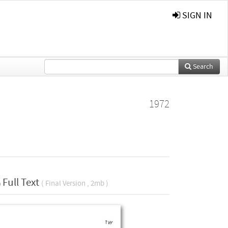
SIGN IN
Search
1972
Full Text
( Final Version , 2mb )