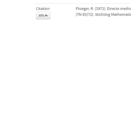
Citation
Ploeger, R. (1972). Directe meth
(TN 65/72). Stichting Mathemat
APA