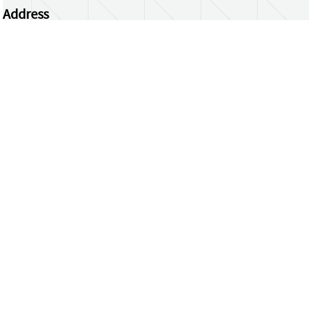
Address
Centrum Wiskunde & Informatica
Science Park 123 | 1098 XG Amsterdam | the
Netherlands
CWI researchers
Register Your Work
Questions or comments?
repository@cwi.nl