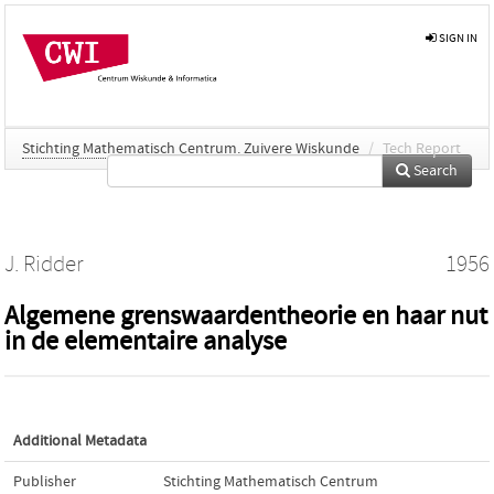
SIGN IN
Stichting Mathematisch Centrum. Zuivere Wiskunde
/
Tech Report
Search
J. Ridder
1956
Algemene grenswaardentheorie en haar nut
in de elementaire analyse
Additional Metadata
Publisher
Stichting Mathematisch Centrum