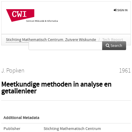
SIGN IN
Stichting Mathematisch Centrum. Zuivere Wiskunde
/
Tech Report
Search
J. Popken
1961
Meetkundige methoden in analyse en
getallenleer
Additional Metadata
Publisher
Stichting Mathematisch Centrum