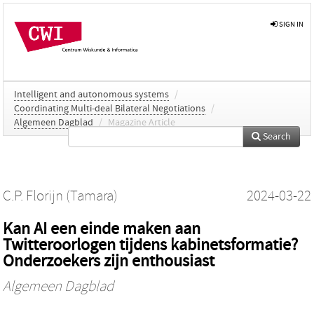
SIGN IN
Intelligent and autonomous systems
/
Coordinating Multi-deal Bilateral Negotiations
/
Algemeen Dagblad
/
Magazine Article
Search
C.P. Florijn (Tamara)
2024-03-22
Kan AI een einde maken aan
Twitteroorlogen tijdens kabinetsformatie?
Onderzoekers zijn enthousiast
Algemeen Dagblad