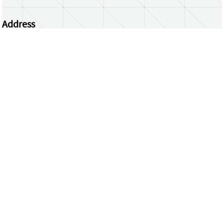
Address
Centrum Wiskunde & Informatica
Science Park 123 | 1098 XG Amsterdam | the
Netherlands
CWI researchers
Register Your Work
Questions or comments?
repository@cwi.nl