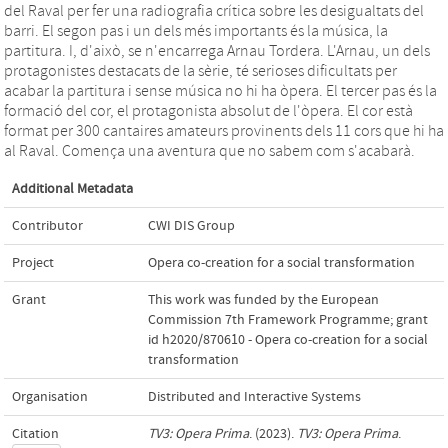
del Raval per fer una radiografia crítica sobre les desigualtats del
barri. El segon pas i un dels més importants és la música, la
partitura. I, d'això, se n'encarrega Arnau Tordera. L'Arnau, un dels
protagonistes destacats de la sèrie, té serioses dificultats per
acabar la partitura i sense música no hi ha òpera. El tercer pas és la
formació del cor, el protagonista absolut de l'òpera. El cor està
format per 300 cantaires amateurs provinents dels 11 cors que hi ha
al Raval. Comença una aventura que no sabem com s'acabarà.
Additional Metadata
Contributor
CWI DIS Group
Project
Opera co-creation for a social transformation
Grant
This work was funded by the European
Commission 7th Framework Programme; grant
id h2020/870610 - Opera co-creation for a social
transformation
Organisation
Distributed and Interactive Systems
Citation
TV3: Opera Prima
. (2023).
TV3: Opera Prima
.