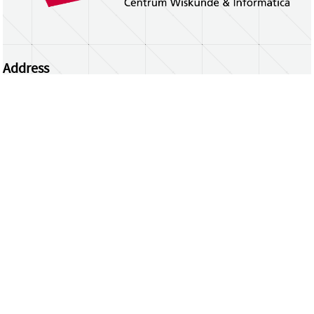
Address
Centrum Wiskunde & Informatica
Science Park 123 | 1098 XG Amsterdam | the
Netherlands
CWI researchers
Register Your Work
Questions or comments?
repository@cwi.nl