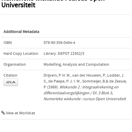
Universiteit
Additional Metadata
ISBN
978-90-358-0494-4
Hard Copy Location
Library: DEPOT 21952/3
Organisation
Modelling, Analysis and Computation
Citation
Drijvers, P. H. M., van der Houwen, P., Lodder, J.
S., de Paepe, P. J. I. M., Sommeijer, B.& de Zeeuw,
APA
P. (1989).
Wiskunde 2 : integraalrekening en
differentiaalvergelijkingen / Dl. 3 Blok 3,
Numerieke wiskunde : cursus Open Universiteit
.
View at Worldcat