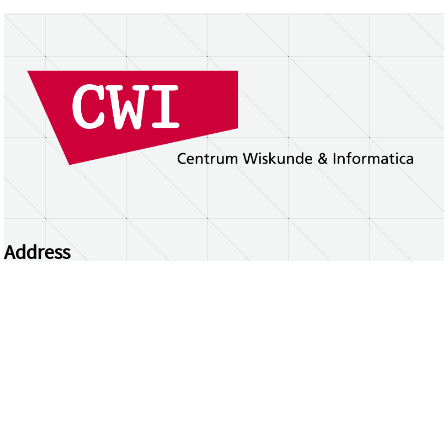
Address
Centrum Wiskunde & Informatica
Science Park 123 | 1098 XG Amsterdam | the
Netherlands
CWI researchers
Register Your Work