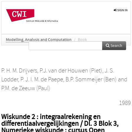
SIGN IN
Modelling, Analysis and Computation
/
Book
Search
P. H. M. Drijvers
,
P.J. van der Houwen (Piet)
,
J. S.
Lodder
,
P. J. I. M. de Paepe
,
B.P. Sommeijer (Ben)
and
P.M. de Zeeuw (Paul)
1989
Wiskunde 2 : integraalrekening en
differentiaalvergelijkingen / Dl. 3 Blok 3,
Numerieke wiskunde : cursus Open