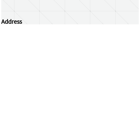
Address
Centrum Wiskunde & Informatica
Science Park 123 | 1098 XG Amsterdam | the
Netherlands
CWI researchers
Register Your Work
Questions or comments?
repository@cwi.nl