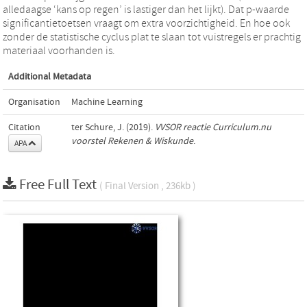
alledaagse ‘kans op regen’ is lastiger dan het lijkt). Dat p-waarde
significantietoetsen vraagt om extra voorzichtigheid. En hoe ook
zonder de statistische cyclus plat te slaan tot vuistregels er prachtig
materiaal voorhanden is.
Additional Metadata
Organisation
Machine Learning
Citation
ter Schure, J. (2019).
VVSOR reactie Curriculum.nu
voorstel Rekenen & Wiskunde
.
APA
Free Full Text
( Final Version , 236kb )