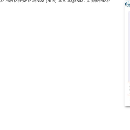
 aan mijn toekomst werken
. (2019).
MUG Magazine - 30 september