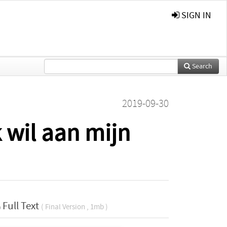
SIGN IN
Search
2019-09-30
 wil aan mijn
Full Text
( Final Version , 1mb )