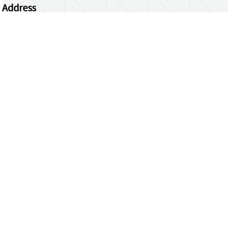
Address
Centrum Wiskunde & Informatica
Science Park 123 | 1098 XG Amsterdam | the
Netherlands
CWI researchers
Register Your Work
Questions or comments?
repository@cwi.nl