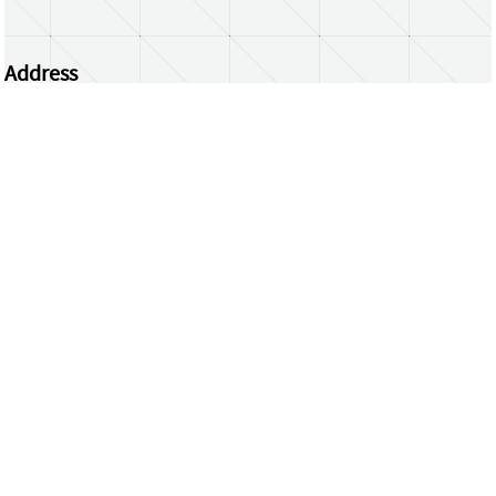
Address
Centrum Wiskunde & Informatica
Science Park 123 | 1098 XG Amsterdam | the
Netherlands
CWI researchers
Register Your Work
Questions or comments?
repository@cwi.nl