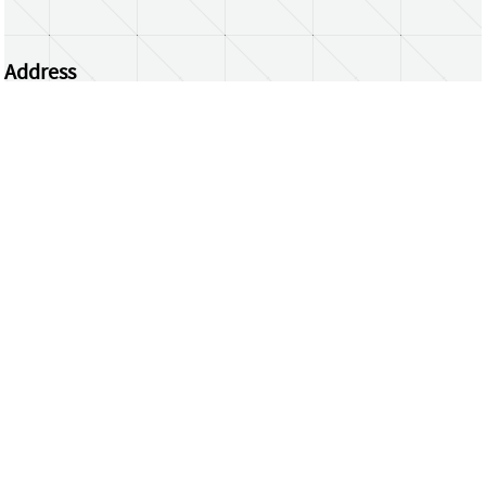
Address
Centrum Wiskunde & Informatica
Science Park 123 | 1098 XG Amsterdam | the
Netherlands
CWI researchers
Register Your Work
Questions or comments?
repository@cwi.nl