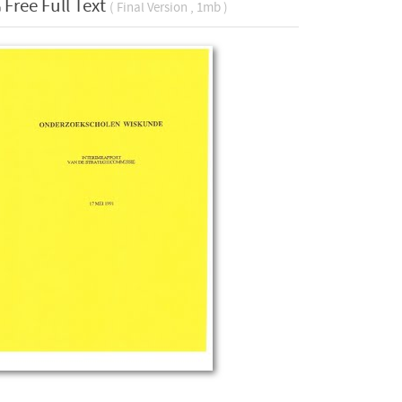
Free Full Text
( Final Version , 1mb )