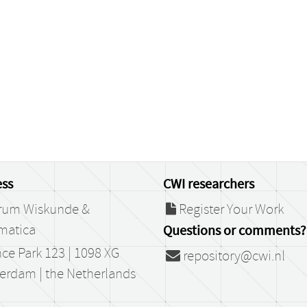
ss
CWI researchers
rum Wiskunde &
Register Your Work
matica
Questions or comments?
ce Park 123 | 1098 XG
repository@cwi.nl
erdam | the Netherlands