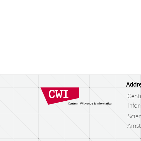
Addre
Cent
Infor
Scien
Amst