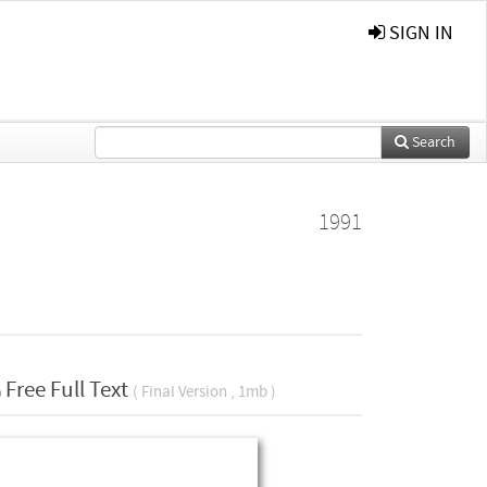
SIGN IN
Search
1991
Free Full Text
( Final Version , 1mb )