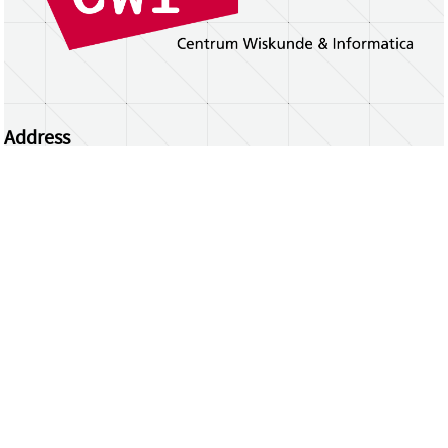
Address
Centrum Wiskunde & Informatica
Science Park 123 | 1098 XG Amsterdam | the
Netherlands
CWI researchers
Register Your Work
Questions or comments?
repository@cwi.nl