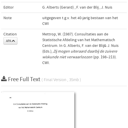
Editor
G. Alberts (Gerard)
,
F. van der Blij
,
J. Nuis
Note
uitgegeven t.g.v. het 40-jarig bestaan van het
CWI
Citation
Mettrop, W. (1987). Consultaties aan de
Statistische Afdeling van het Mathematisch
APA
Centrum. In G. Alberts, F. van der Blij& J. Nuis
(Eds.),
Zij mogen uiteraard daarbij de zuivere
wiskunde niet verwaarloozen
(pp. 198–213).
CWI.
Free Full Text
( Final Version , 35mb )