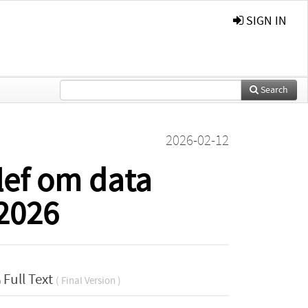
SIGN IN
Search
2026-02-12
lef om data
-2026
Full Text
( Final Version )